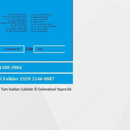
1300-3984
lî Folklor ISSN 2146-8087
Tüm Hakları Saklıdır. © Geleneksel Yayıncılık