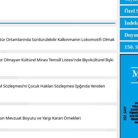
Özel 
İndek
Duyur
ültür Ortamlarında Sürdürülebilir Kalkınmanın Lokomotifi Olmak
150. 
Olmayan Kültürel Mirası Temsilî Listesi'nde Biyokültürel İlişki
M Sözleşmesi’ni Çocuk Hakları Sözleşmesi Işığında Yeniden
ın Mevzuat Boyutu ve Yargı Kararı Örnekleri