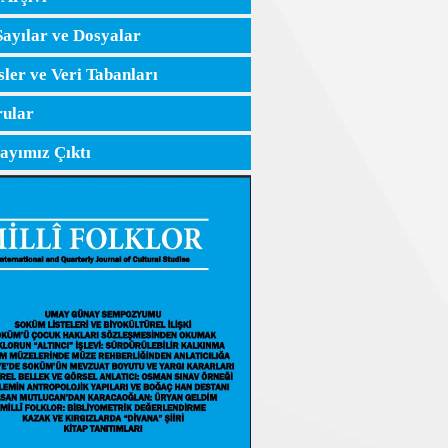
Sayılar ve Dosyalar
sler ve Veri Tabanları
ular
Sayımız Çıktı