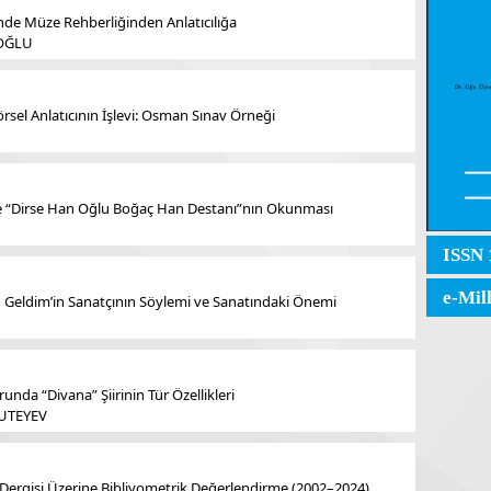
de Müze Rehberliğinden Anlatıcılığa
IOĞLU
rsel Anlatıcının İşlevi: Osman Sınav Örneği
re “Dirse Han Oğlu Boğaç Han Destanı”nın Okunması
ISSN 
e-Mil
Geldim’in Sanatçının Söylemi ve Sanatındaki Önemi
unda “Divana” Şiirinin Tür Özellikleri
BUTEYEV
lor Dergisi Üzerine Bibliyometrik Değerlendirme (2002–2024)