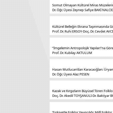
Somut Olmayan Kültürel Miras Müzelerin
Dr. Öğr. Üyesi Zeynep Safiye BAKİ NALC
Kültürel Belleğin Ekrana Taşınmasında Gö
Prof. Dr. Ruhi ERSOY-Doç. Dr. Cevdet AVCI
“İmgelemin Antropolojik Yapıları”na Gö
Prof. Dr. Kubilay AKTULUM
Hasan Mutlucan’dan Karacaoğlan: Üryan 
Dr. Öğr. Üyesi Alaz PESEN
Kazak ve Kırgızların Büyüsel Tören Folklor
Doç. Dr. Akedil TOYŞANULI-Dr. Baktiyar 
Türkiye’de Folklor Yayıncılığı: Millî Folk