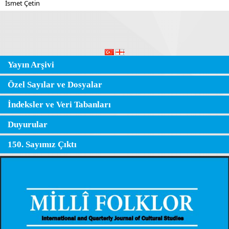
İsmet Çetin
Yayın Arşivi
Özel Sayılar ve Dosyalar
İndeksler ve Veri Tabanları
Duyurular
150. Sayımız Çıktı