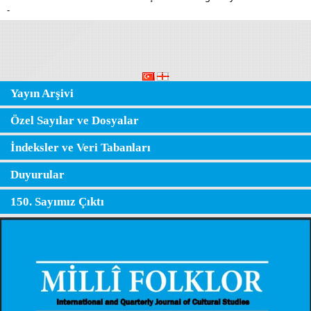
-
Yayın Arşivi
Özel Sayılar ve Dosyalar
İndeksler ve Veri Tabanları
Duyurular
150. Sayımız Çıktı