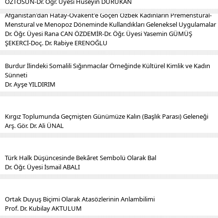
ÖZTOSUN-Dr. Öğr. Üyesi Hüseyin DURUKAN
Afganistan'dan Hatay-Ovakent'e Göçen Özbek Kadınların Premenstural-
Menstural ve Menopoz Döneminde Kullandıkları Geleneksel Uygulamalar
Dr. Öğr. Üyesi Rana CAN ÖZDEMİR-Dr. Öğr. Üyesi Yasemin GÜMÜŞ
ŞEKERCİ-Doç. Dr. Rabiye ERENOĞLU
Burdur İlindeki Somalili Sığınmacılar Örneğinde Kültürel Kimlik ve Kadın
Sünneti
Dr. Ayşe YILDIRIM
Kırgız Toplumunda Geçmişten Günümüze Kalın (Başlık Parası) Geleneği
Arş. Gör. Dr. Ali ÜNAL
Türk Halk Düşüncesinde Bekâret Sembolü Olarak Bal
Dr. Öğr. Üyesi İsmail ABALI
Ortak Duyuş Biçimi Olarak Atasözlerinin Anlambilimi
Prof. Dr. Kubilay AKTULUM