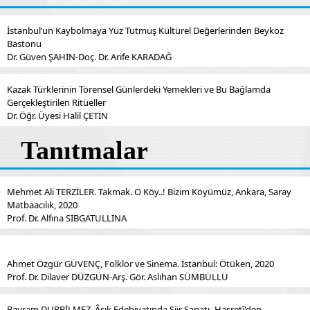
İstanbul’un Kaybolmaya Yüz Tutmuş Kültürel Değerlerinden Beykoz
Bastonu
Dr. Güven ŞAHİN-Doç. Dr. Arife KARADAĞ
Kazak Türklerinin Törensel Günlerdeki Yemekleri ve Bu Bağlamda
Gerçekleştirilen Ritüeller
Dr. Öğr. Üyesi Halil ÇETİN
Tanıtmalar
Mehmet Ali TERZİLER. Takmak. O Köy..! Bizim Köyümüz, Ankara, Saray
Matbaacılık, 2020
Prof. Dr. Alfına SIBGATULLINA
Ahmet Özgür GÜVENÇ, Folklor ve Sinema. İstanbul: Ötüken, 2020
Prof. Dr. Dilaver DÜZGÜN-Arş. Gör. Aslıhan SÜMBÜLLÜ
Bayram DURBİLMEZ, Âşık Edebiyatında Şiir Sanatı -Hasretî'den