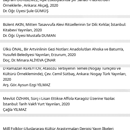
Örneklerle-, Ankara: Akçağ, 2020
Dr. Öğr. Üyesi Şule GÜMÜŞ
Bülent AKIN, Mitten Tasavvufa Alevi Ritüellerinin Sır Dili: Kırklar, İstanbul:
Kitabevi Yayınları, 2020
Dr. Öğr. Üyesi Mustafa DUMAN
Ülkü ÖNAL, Bir Artvinlinin Gezi Notları: Anadolu’dan Ahıska ve Batum’a,
Yusufeli Belediyesi Yayınları, Erzurum, 2020
Doç. Dr. Minara ALİYEVA ÇINAR
D Ramazan KEREYTOV, Atasözü Terbiyenin Temeli (Nogay Türkçesi ve
Kültürü Örnekleminde), Çev. Cemil Sütbaş, Ankara: Nogay Türk Yayınları,
2020
Arş. Gör. Aysun Ezgi YILMAZ
Mevlüt ÖZHAN, Sürç-i Lisan Ettikse Affola Karagöz Üzerine Yazılar.
İstanbul: Tarih Vakfı Yurt Yayınları, 2020
Çağla YILMAZ
Millî Folklor-Uluslararası Kültür Araştırmaları Dergisi Yayın İlkeleri