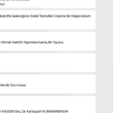
NLI
bek/Efe Geleneğinin Edebî Temsilleri Üzerine Bir Değersöküm
ile Ahmet Nebil’in Yayımlanmamış Bir Oyunu
da Bir Söz Ustası
an KASSEN-Doç. Dr. Karlygash KURMAMBAYEVA