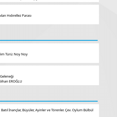
lan Hıdırellez Parası
ydım Türü: Noy Noy
 Geleneği
Aslıhan EROĞLU
 Batıl İnançlar, Büyüler, Ayinler ve Törenler. Çev. Oylum Bülbül