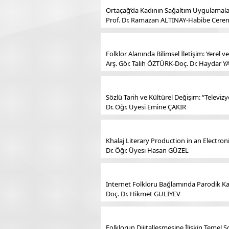
Ortaçağ’da Kadının Sağaltım Uygulamalar
Prof. Dr. Ramazan ALTINAY-Habibe Cer
Folklor Alanında Bilimsel İletişim: Yerel 
Arş. Gör. Talih ÖZTÜRK-Doç. Dr. Haydar 
Sözlü Tarih ve Kültürel Değişim: “Televi
Dr. Öğr. Üyesi Emine ÇAKIR
Khalaj Literary Production in an Electron
Dr. Öğr. Üyesi Hasan GÜZEL
İnternet Folkloru Bağlamında Parodik Kah
Doç. Dr. Hikmet GULİYEV
Folklorun Dijitalleşmesine İlişkin Temel Sor