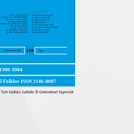
1300-3984
lî Folklor ISSN 2146-8087
Tüm Hakları Saklıdır. © Geleneksel Yayıncılık