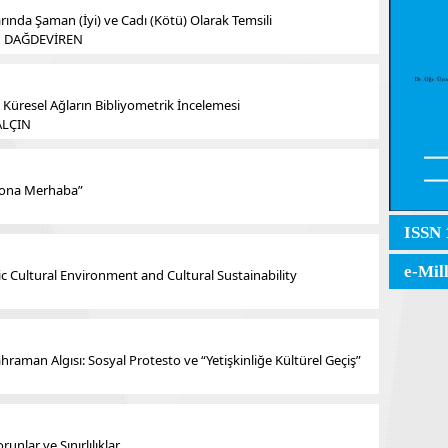
ında Şaman (İyi) ve Cadı (Kötü) Olarak Temsili
en DAĞDEVİREN
ve Küresel Ağların Bibliyometrik İncelemesi
YALÇIN
zyona Merhaba”
ISSN 
e-Mil
ic Cultural Environment and Cultural Sustainability
raman Algısı: Sosyal Protesto ve “Yetişkinliğe Kültürel Geçiş”
unlar ve Sınırlılıklar