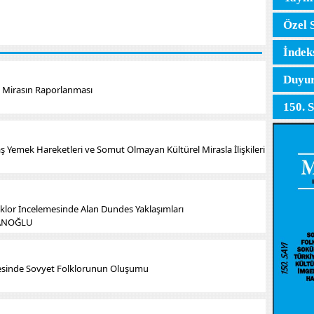
Özel 
İndek
Duyur
n Mirasın Raporlanması
150. 
vaş Yemek Hareketleri ve Somut Olmayan Kültürel Mirasla İlişkileri
olklor İncelemesinde Alan Dundes Yaklaşımları
AZANOĞLU
evesinde Sovyet Folklorunun Oluşumu