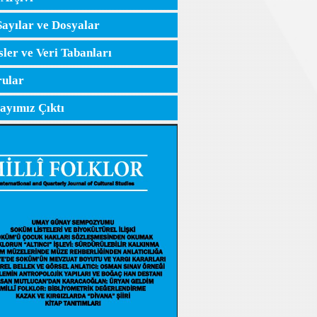
Sayılar ve Dosyalar
sler ve Veri Tabanları
ular
Sayımız Çıktı