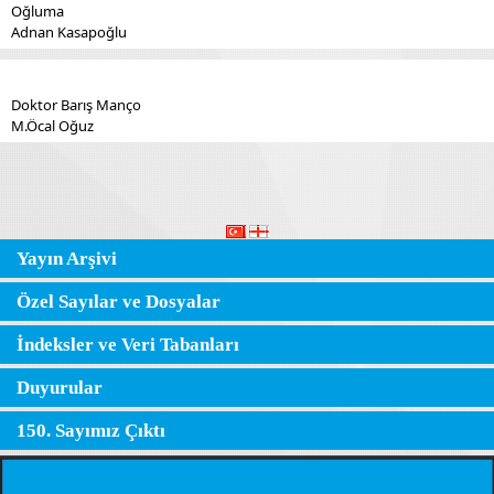
Oğluma
Adnan Kasapoğlu
Doktor Barış Manço
M.Öcal Oğuz
Yayın Arşivi
Özel Sayılar ve Dosyalar
İndeksler ve Veri Tabanları
Duyurular
150. Sayımız Çıktı