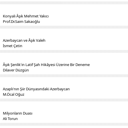
Konyalı Âşık Mehmet Yakıcı
Prof.Dr.Saim Sakaoğlu
Azerbaycan ve Âşık Valeh
İsmet Çetin
Âşık Şenlik'in Latif Şah Hikâyesi Üzerine Bir Deneme
Dilaver Düzgün
Azaplı'nın Şiir Dünyasındaki Azerbaycan
M.Öcal Oğuz
Milyonların Duası
Ali Torun