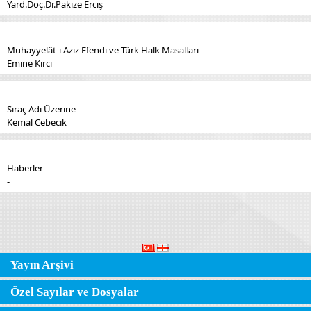
Yard.Doç.Dr.Pakize Erciş
Muhayyelât-ı Aziz Efendi ve Türk Halk Masalları
Emine Kırcı
Sıraç Adı Üzerine
Kemal Cebecik
Haberler
-
Yayın Arşivi
Özel Sayılar ve Dosyalar