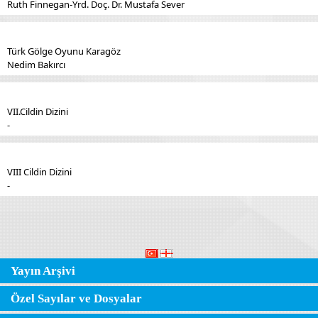
Ruth Finnegan-Yrd. Doç. Dr. Mustafa Sever
Türk Gölge Oyunu Karagöz
Nedim Bakırcı
VII.Cildin Dizini
-
VIII Cildin Dizini
-
Yayın Arşivi
Özel Sayılar ve Dosyalar