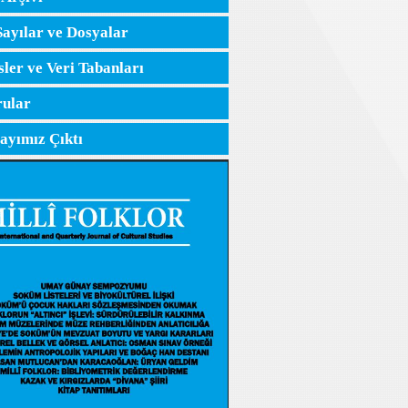
Sayılar ve Dosyalar
sler ve Veri Tabanları
ular
Sayımız Çıktı