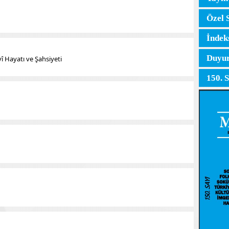
Özel 
İndek
Duyur
 Hayatı ve Şahsiyeti
150. 