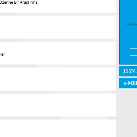
 Üzerine Bir Araştırma
ler
ISSN 
e-Mil