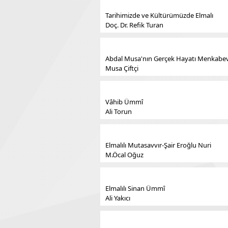
Tarihimizde ve Kültürümüzde Elmalı
Doç. Dr. Refik Turan
Abdal Musa'nın Gerçek Hayatı Menkabevî
Musa Çiftçi
Vâhib Ümmî
Ali Torun
Elmalılı Mutasavvır-Şair Eroğlu Nuri
M.Öcal Oğuz
Elmalılı Sinan Ümmî
Ali Yakıcı