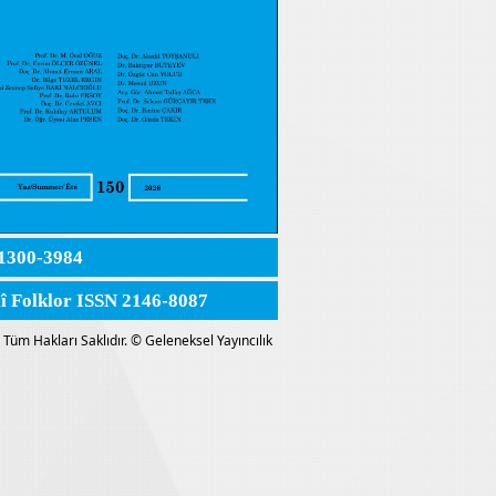
1300-3984
lî Folklor ISSN 2146-8087
Tüm Hakları Saklıdır. © Geleneksel Yayıncılık