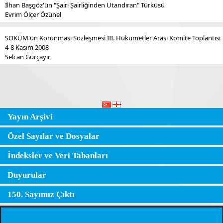
İlhan Başgöz'ün "Şairi Şairliğinden Utandıran" Türküsü
Evrim Ölçer Özünel
SOKÜM'ün Korunması Sözleşmesi III. Hükümetler Arası Komite Toplantısı
4-8 Kasım 2008
Selcan Gürçayır
Yayın Arşivi
Özel Sayılar ve Dosyalar
İndeksler ve Veri Tabanları
Duyurular
150. Sayımız Çıktı