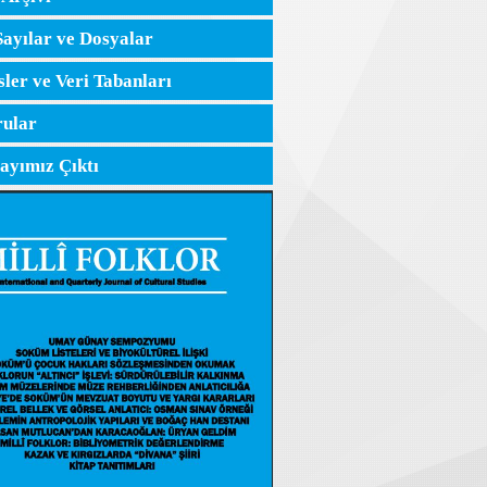
Sayılar ve Dosyalar
sler ve Veri Tabanları
ular
Sayımız Çıktı