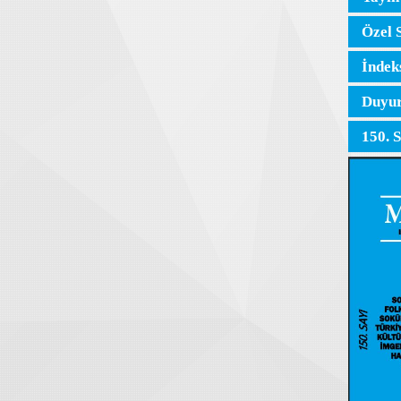
Özel 
İndek
Duyur
150. 