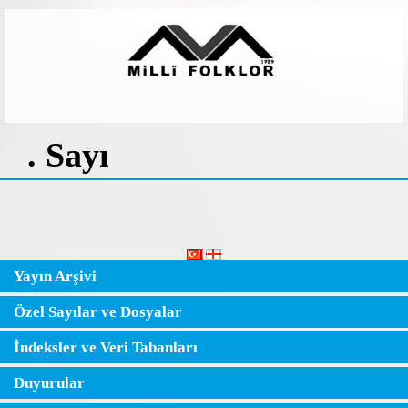
. Sayı
Yayın Arşivi
Özel Sayılar ve Dosyalar
İndeksler ve Veri Tabanları
Duyurular