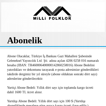
Abonelik
Abone Olacaklar, Türkiye İş Bankası Gazi Mahallesi Şubesinde
Geleneksel Yayıncılık Ltd. Şti. adına açılan 4206 0258 016 numaralı
hesaba (IBAN: TR460006400000142860258016) Abone Bedelini
yatırdıkları ve dekontunu tarayarak e-posta adresimize gönderdikleri
takdirde dergimiz bir yıl süreyle (abone olduktan sonraki dört sayı)
adreslerine gönderilecektir.
Yurtiçi Abone Bedeli: Yıllık dört sayı için toplamda kargo ücreti
dahil 1600 TL ücret alınır.
Yurtdışı Abone Bedeli: Yıllık dört sayı için 100 $ (Yurtdışı
aboneliklerde mesafeye göre ayrıca kargo ücreti ilave edilir.)