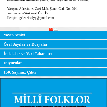
Yazışma Adresimiz: Gazi Mah. Şenol Cad. No: 29/1
Yenimahalle/Ankara-TÜRKİYE
İletişim: gelenekselyy@gmail.com
Yayın Arşivi
Özel Sayılar ve Dosyalar
İndeksler ve Veri Tabanları
Duyurular
150. Sayımız Çıktı