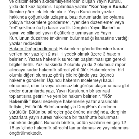
ve disiplinlerden akademisyenlerden oluşan Yayın Kurulu,
yılda dört kez toplanır. Toplantıda yazılar
“Kör Yayın Kurulu
”
ilkesine göre tek tek ele alınır. Yayın Kurulunda yazılar
hakkında çoğunlukla uzlaşma, bazı durumlarda ise oylama
yoluyla “hakemlere gönderme”, “yeniden düzenleme” veya
“ret” şeklinde üç tip karar verilir. Derginin Yayın İlkeleri’ne,
yayın ve bilimsel yayın ölçütlerine uymayan ve Yayın
Kurulunun düzeltme imkânının bulunmadığı kanaatine vardığı
yazılar reddedilir.
Hakem Değerlendirmesi:
Hakemlere gönderilmesine karar
verilen her yazı için 2 asıl, 1 yedek olmak üzere 3 hakem
belirlenir. Yazara hakemlik sürecinin başlatılması için gerekli
bilgiler iletilir. Yazı hakkında 2 olumlu ya da 2 olumsuz rapor
alıncaya kadar hakemlik süreci yürütülür. Hakemlerden biri
olumlu diğeri olumsuz görüş bildirdiğinde yazı üçüncü
hakeme gönderilir. Üçüncü hakemin incelemeyi kabul
etmemesi, olumlu veya olumsuz bir görüşe ulaşamaması gibi
ender durumlarda yazı, Yayın Kurulunun bir sonraki
toplantısına getirilir ve yeni bir hakem belirlenir.
“Kör
Hakemlik”
ilkesi nedeniyle hakemlerle yazar arasındaki
iletişim, Editörlük Birimi aracılığıyla DergiPark üzerinden
yürütülür. Bütün bu süreçler göz önüne alındığında, derginin
yazarlara yayın süresi hakkında bir taahhütte bulunması
mümkün değildir. Bununla birlikte, bütün yazıların en geç 12-
18 ay içinde hakemlik sürecini tamamlaması ve yayımlanması
öngörülmektedir.