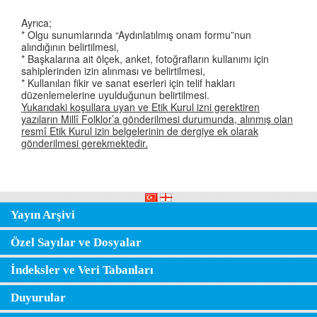
Ayrıca;
* Olgu sunumlarında “Aydınlatılmış onam formu”nun
alındığının belirtilmesi,
* Başkalarına ait ölçek, anket, fotoğrafların kullanımı için
sahiplerinden izin alınması ve belirtilmesi,
* Kullanılan fikir ve sanat eserleri için telif hakları
düzenlemelerine uyulduğunun belirtilmesi.
Yukarıdaki koşullara uyan ve Etik Kurul izni gerektiren
yazıların Millî Folklor’a gönderilmesi durumunda, alınmış olan
resmî Etik Kurul izin belgelerinin de dergiye ek olarak
gönderilmesi gerekmektedir.
Yayın Arşivi
Özel Sayılar ve Dosyalar
İndeksler ve Veri Tabanları
Duyurular