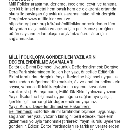
Millî Folklor araştırma, derleme, inceleme, çeviri ve tanıtma
içerikli bilimsel metni hem basılı hem de elektronik ortamda
okuru ile paylaşan üç aylık uluslararası hakemli bir dergidir.
Dergimize www.millifolklor.com ve
https://dergipark.org.tr/tr/pub/millifolklor adreslerinden tüm
dünyadan ulaşılmakta ve açık erişim politikamız gereğince
bütün sayılarımızdan oluşan arşivimize ücretsiz erişim
sağlanmaktadır.
MİLLÎ FOLKLOR’A GÖNDERİLEN YAZILARIN
DEĞERLENDİRİLME AŞAMALARI
Editörlük Birimi Biçimsel Uygunluk Değerlendirmesi:
Dergiye
DergiPark sisteminden iletilen her yazı, öncelikle Editörlük
Birimi tarafından derginin Yayın İlkeleri’ne biçimsel uygunluk
bakımından değerlendirilir (makale, öz ve anahtar kelimelerin
sayısı, yabancı dildeki karşılıklarının uyumu, kaynakça
kuralları vb.). Bu aşamada, Editörlük Birimi yalnızca yazının
Yayın İlkeleri’ne biçimsel uygunluğunu sağlamaya çalışır,
içerikle ilgili herhangi bir değerlendirme yapmaz.
Yayın Kurulu Değerlendirmesi ve Hakemlerin
Belirlenmesi:
Editörlük Birimi tarafından biçimsel uygunluğu
sağlanan her yazı, yazarın kimliğini belli edecek ifadelerin
gizlenmesi yoluyla “anonimleştirilerek” Yayın Kurulu üyelerine
gönderilir. Editör, Editör Yardımcıları ile farklı üniversitelerden