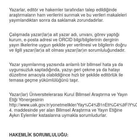
Yazarlar, editör ve hakemler tarafından talep edildiğinde
araştırmaların ham verilerini sunmak ve bu verileri makaleleri
yayımlandıktan sonra da saklamak zorundadırlar.
Çalışmada yazar(lar)a ait yazar adı, unvanı, görev yaptığı
kurum, e-posta adresi ve ORCID bilgi/bilgilerinin derginin
yayın ilkelerine uygun şekilde yer verilmesi ve bilgilerin doğru
ve ilgili yazar(lar)a ait olması yazar(lar)ın sorumluluğundadır.
Yazar yayımlanmış yazısında anlamlı bir bilimsel hata ya da
uygunsuzluk saptadığında, yazıyı geri çekme ya da hatayı
düzeltme amacıyla olabildiğince hızlı bir şekilde editörlük ile
temasa geçme yükümlülüğünü taşır.
Yazar(lar) Üniversitelerarası Kurul Bilimsel Araştırma ve Yayın
Etiği Yönergesinin
http://www.uak.gov.tr/yonetmelikler/Yay%C4%B1nEti%C4%9FiY
4. maddesinde yer alan Bilimsel Araştırma ve Yayın Etiğine
Aykırı Eylemler kıstaslarına uymakla sorumludurlar.
HAKEMLİK SORUMLULUĞU: