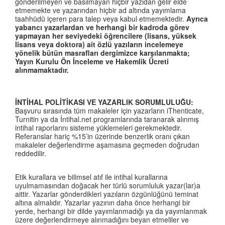
gönderilmeyen ve basılmayan hiçbir yazıdan gelir elde
etmemekte ve yazarından hiçbir ad altında yayımlama
taahhüdü içeren para talep veya kabul etmemektedir.
Ayrıca
yabancı yazarlardan ve herhangi bir kadroda görev
yapmayan her seviyedeki öğrencilere (lisans, yüksek
lisans veya doktora) ait özlü yazıların incelemeye
yönelik bütün masrafları dergimizce karşılanmakta;
Yayın Kurulu Ön İnceleme ve Hakemlik Ücreti
alınmamaktadır.
İNTİHAL POLİTİKASI VE YAZARLIK SORUMLULUĞU:
Başvuru sırasında tüm makaleler için yazarların iThenticate,
Turnitin ya da İntihal.net programlarında taranarak alınmış
intihal raporlarını sisteme yüklemeleri gerekmektedir.
Referanslar hariç %15’in üzerinde benzerlik oranı çıkan
makaleler değerlendirme aşamasına geçmeden doğrudan
reddedilir.
Etik kurallara ve bilimsel atıf ile intihal kurallarına
uyulmamasından doğacak her türlü sorumluluk yazar(lar)a
aittir. Yazarlar gönderdikleri yazıların özgünlüğünü teminat
altına almalıdır. Yazarlar yazının daha önce herhangi bir
yerde, herhangi bir dilde yayımlanmadığı ya da yayımlanmak
üzere değerlendirmeye alınmadığını beyan etmeliler ve