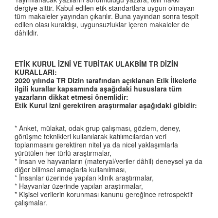
dergiye aittir. Kabul edilen etik standartlara uygun olmayan
tüm makaleler yayından çıkarılır. Buna yayından sonra tespit
edilen olası kuraldışı, uygunsuzluklar içeren makaleler de
dâhildir.
ETİK KURUL İZNİ VE TUBİTAK ULAKBİM TR DİZİN
KURALLARI:
2020 yılında TR Dizin tarafından açıklanan Etik İlkelerle
ilgili kurallar kapsamında aşağıdaki hususlara tüm
yazarların dikkat etmesi önemlidir:
Etik Kurul izni gerektiren araştırmalar aşağıdaki gibidir:
* Anket, mülakat, odak grup çalışması, gözlem, deney,
görüşme teknikleri kullanılarak katılımcılardan veri
toplanmasını gerektiren nitel ya da nicel yaklaşımlarla
yürütülen her türlü araştırmalar,
* İnsan ve hayvanların (materyal/veriler dâhil) deneysel ya da
diğer bilimsel amaçlarla kullanılması,
* İnsanlar üzerinde yapılan klinik araştırmalar,
* Hayvanlar üzerinde yapılan araştırmalar,
* Kişisel verilerin korunması kanunu gereğince retrospektif
çalışmalar.