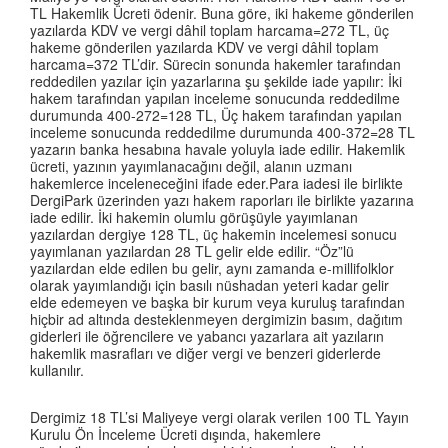
TL Hakemlik Ücreti ödenir. Buna göre, iki hakeme gönderilen
yazılarda KDV ve vergi dâhil toplam harcama=272 TL, üç
hakeme gönderilen yazılarda KDV ve vergi dâhil toplam
harcama=372 TL’dir. Sürecin sonunda hakemler tarafından
reddedilen yazılar için yazarlarına şu şekilde iade yapılır: İki
hakem tarafından yapılan inceleme sonucunda reddedilme
durumunda 400-272=128 TL, Üç hakem tarafından yapılan
inceleme sonucunda reddedilme durumunda 400-372=28 TL
yazarın banka hesabına havale yoluyla iade edilir. Hakemlik
ücreti, yazının yayımlanacağını değil, alanın uzmanı
hakemlerce inceleneceğini ifade eder.
Para iadesi ile birlikte
DergiPark üzerinden yazı hakem raporları ile birlikte yazarına
iade edilir. İki hakemin olumlu görüşüyle yayımlanan
yazılardan dergiye 128 TL, üç hakemin incelemesi sonucu
yayımlanan yazılardan 28 TL gelir elde edilir. “Öz”lü
yazılardan elde edilen bu gelir, aynı zamanda e-millifolklor
olarak yayımlandığı için basılı nüshadan yeteri kadar gelir
elde edemeyen ve başka bir kurum veya kuruluş tarafından
hiçbir ad altında desteklenmeyen dergimizin basım, dağıtım
giderleri ile öğrencilere ve yabancı yazarlara ait yazıların
hakemlik masrafları ve diğer vergi ve benzeri giderlerde
kullanılır.
Dergimiz 18 TL’si Maliyeye vergi olarak verilen 100 TL Yayın
Kurulu Ön İnceleme Ücreti dışında, hakemlere