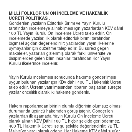
MİLLÎ FOLKLOR’UN ÖN İNCELEME VE HAKEMLİK
ÜCRETİ POLİTİKASI:
Gönderilen yazıların Editörlük Birimi ve Yayın Kurulu
tarafından incelemeye alınabilmesi için yazarlardan KDV dâhil
100 TL Yayın Kurulu Ön İnceleme Ücreti talep edilir. Ön
incelemede yazılar, ilk olarak editörlük birimi tarafından
biçimsel açıdan değerlendirilir; yazılardan yayın ilkelerine
uymayanlar için düzeltme talep edilir. Bu süreci geçen
makaleler, yazarları gizlenmiş olarak farklı üniversite ve
disiplinlerden gelen bilim insanları tarafından Kör Yayın
Kurulu ilkelerince incelenir.
Yayın Kurulu incelemesi sonucunda hakeme gönderilmesi
uygun bulunan yazılar için KDV dâhil 400 TL Hakemlik Ücreti
talep edilir. Ücretin yatırılmasından itibaren başlatılan süreçte
yazılar öncelikli olarak iki hakeme gönderilir.
Hakem raporlarından birinin olumlu diğerinin olumsuz olması
durumunda üçüncü hakemden görüş istenir. Gönderilen
yazılardan ilk aşamada Yayın Kurulu Ön İnceleme Ücreti
olarak alınan KDV Dâhil 100 TL hiçbir şekilde geri ödenmez.
400 TL Hakemlik Ücreti ise şu şekilde değerlendirilir: 72 TL
Maliye’ye vergi olarak ödenir. Her Hakeme KDV dâhil 100’er